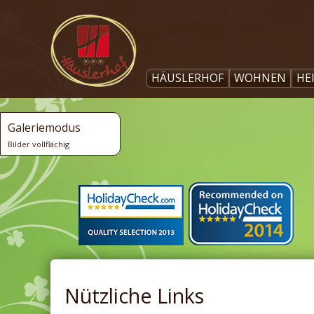
HÄUSLERHOF
WOHNEN
HE
Galeriemodus
Bilder vollflächig
Nützliche Links